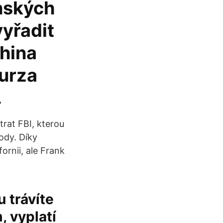
ínských
yřadit
China
urza
…
rat FBI, kterou
ody. Díky
ornii, ale Frank
 trávíte
, vyplatí