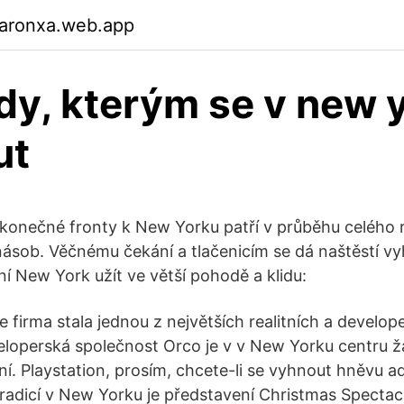
garonxa.web.app
y, kterým se v new 
ut
ekonečné fronty k New Yorku patří v průběhu celého r
jnásob. Věčnému čekání a tlačenicím se dá naštěstí vy
ční New York užít ve větší pohodě a klidu:
 firma stala jednou z největších realitních a develop
eloperská společnost Orco je v v New Yorku centru 
ní. Playstation, prosím, chcete-li se vyhnout hněvu a
tradicí v New Yorku je představení Christmas Spectacu