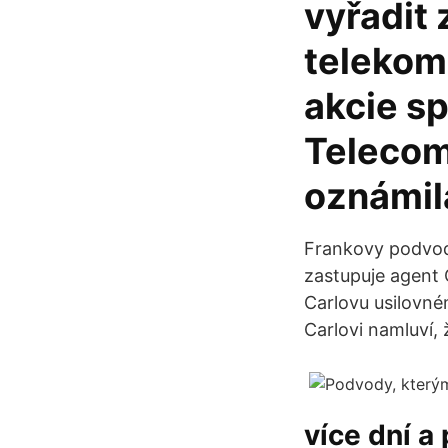
vyřadit 
telekom
akcie sp
Telecom
oznámil
Frankovy podvody
zastupuje agent 
Carlovu usilovné
Carlovi namluví,
více dní a