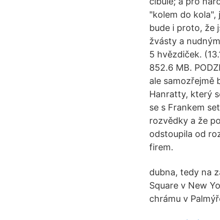
cibule; a pro ná
"kolem do kola",
bude i proto, že
žvásty a nudným
5 hvězdiček. (13
852.6 MB. PODZ
ale samozřejmě b
Hanratty, který 
se s Frankem setk
rozvědky a že p
odstoupila od ro
firem.
dubna, tedy na z
Square v New Yor
chrámu v Palmýře