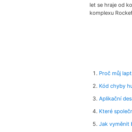
let se hraje od k
komplexu Rockefe
Proč můj lap
Kód chyby hu
Aplikační des
Které společno
Jak vyměnit 