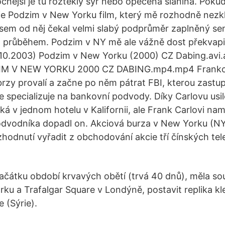
ročnější je tu rozteklý sýr nebo opečená slanina. Pok
 je Podzim v New Yorku film, který mě rozhodně nez
 jsem od něj čekal velmi slabý podprůměr zaplněný se
 průběhem. Podzim v NY mě ale vážně dost překvapi
.10.2003) Podzim v New Yorku (2000) CZ Dabing.avi.a
IM V NEW YORKU 2000 CZ DABING.mp4.mp4 Franko
rzy provalí a začne po něm pátrat FBI, kterou zastup
se specializuje na bankovní podvody. Díky Carlovu us
á v jednom hotelu v Kalifornii, ale Frank Carlovi naml
odvodníka dopadl on. Akciová burza v New Yorku (N
zhodnutí vyřadit z obchodování akcie tří čínských t
ačátku období krvavých obětí (trvá 40 dnů), měla s
ku a Trafalgar Square v Londýně, postavit replika k
 (Sýrie).