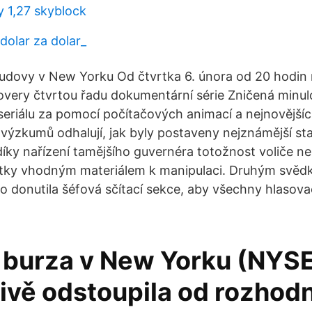
y 1,27 skyblock
olar za dolar_
budovy v New Yorku Od čtvrtka 6. února od 20 hodin
overy čtvrtou řadu dokumentární série Zničená minul
i seriálu za pomocí počítačových animací a nejnovější
výzkumů odhalují, jak byly postaveny nejznámější st
íky nařízení tamějšího guvernéra totožnost voliče n
ístky vhodným materiálem k manipulaci. Druhým svěd
o donutila šéfová sčítací sekce, aby všechny hlasovac
 burza v New Yorku (NYS
ivě odstoupila od rozhodn