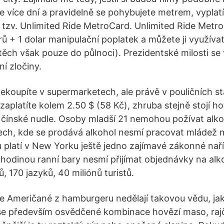
e více dní a pravidelně se pohybujete metrem, vypla
, tzv. Unlimited Ride MetroCard. Unlimited Ride Metr
rů + 1 dolar manipulační poplatek a můžete ji využívat
těch však pouze do půlnoci). Prezidentské milosti se 
ní zločiny.
 nekoupíte v supermarketech, ale právě v pouličních s
 zaplatíte kolem 2.50 $ (58 Kč), zhruba stejně stojí ho
ínské nudle. Osoby mladší 21 nemohou požívat alkoh
ch, kde se prodává alkohol nesmí pracovat mládež ml
 platí v New Yorku ještě jedno zajímavé zákonné naří
hodinou ranní bary nesmí přijímat objednávky na alk
 170 jazyků, 40 miliónů turistů.
 že Američané z hamburgeru nedělají takovou vědu, ja
 se především osvědčené kombinace hovězí maso, rajče