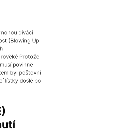
 mohou diváci
ost (Blowing Up
ch
arověké Protože
emusí povinně
kem byl poštovní
í lístky došlé po
E)
utí