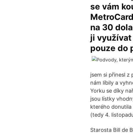
se vám kou
MetroCard.
na 30 dola
ji využíva
pouze do p
jsem si přinesl z
nám líbily a vyh
Yorku se díky na
jsou lístky vhod
kterého donutila 
(tedy 4. listopad
Starosta Bill de 