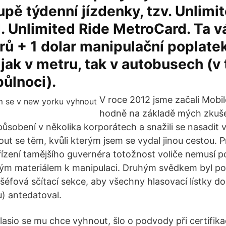
pě týdenní jízdenky, tzv. Unlimi
 Unlimited Ride MetroCard. Ta vá
rů + 1 dolar manipulační poplate
t jak v metru, tak v autobusech (v
ůlnoci).
V roce 2012 jsme začali Mobi
hodně na základě mých zkuše
 působení v několika korporátech a snažili se nasadit v
nout se těm, kvůli kterým jsem se vydal jinou cestou.
řízení tamějšího guvernéra totožnost voliče nemusí p
ným materiálem k manipulaci. Druhým svědkem byl poš
šéfová sčítací sekce, aby všechny hlasovací lístky do
u) antedatoval.
Blasio se mu chce vyhnout, šlo o podvody při certifik