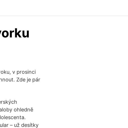
yorku
oku, v prosinci
hnout. Zde je pár
erských
žaloby ohledně
dolescenta.
lar – už desítky