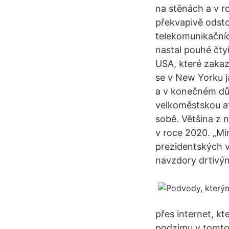
na stěnách a v 
překvapivě odsto
telekomunikačníc
nastal pouhé čtyř
USA, které zakazu
se v New Yorku j
a v konečném důs
velkoměstskou at
sobě. Většina z 
v roce 2020. „Mi
prezidentských vo
navzdory drtivý
přes internet, k
podzimu v tomto 