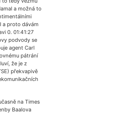
ud to tedy vezmu
klamal a možná to
ntimentálními
l a proto dávám
vi 0. 01:41:27
vy podvody se
uje agent Carl
ilovnému pátrání
uví, že je z
YSE) překvapivě
elekomunikačních
oučasně na Times
lenby Baalova