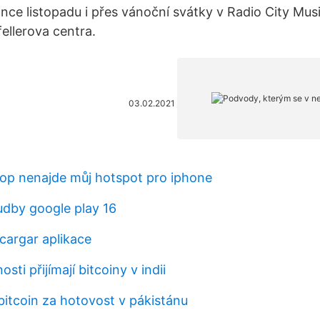
once listopadu i přes vánoční svátky v Radio City Musi
llerova centra.
03.02.2021
top nenajde můj hotspot pro iphone
dby google play 16
cargar aplikace
sti přijímají bitcoiny v indii
bitcoin za hotovost v pákistánu