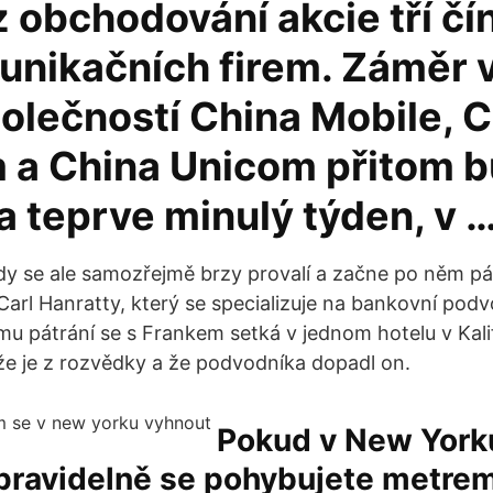
z obchodování akcie tří č
unikačních firem. Záměr v
olečností China Mobile, 
 a China Unicom přitom b
a teprve minulý týden, v 
 se ale samozřejmě brzy provalí a začne po něm pát
Carl Hanratty, který se specializuje na bankovní podv
mu pátrání se s Frankem setká v jednom hotelu v Kalif
 že je z rozvědky a že podvodníka dopadl on.
Pokud v New Yorku
 pravidelně se pohybujete metrem