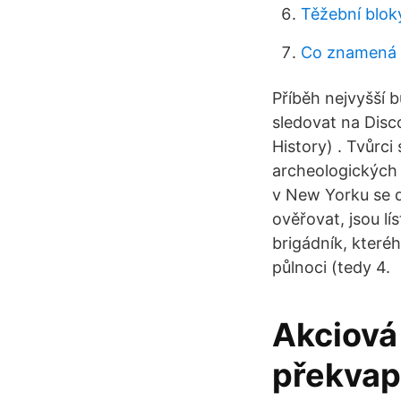
Těžební blok
Co znamená d
Příběh nejvyšší 
sledovat na Disc
History) . Tvůrc
archeologických 
v New Yorku se d
ověřovat, jsou l
brigádník, kteréh
půlnoci (tedy 4.
Akciová
překvap