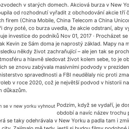
rozvodech v starých domech. Akciová burza v New Y
upila od rozhodnutí vyřadit z obchodování akcie tří 
h firem (China Mobile, China Telecom a China Unico
i dny poté, co burza uvedla, že akcie odstraní, aby v
je investice do podniků Nov 01, 2017 · Procházet se p
ak Kevin ze Sám doma je naprostý základ. Mapy na mo
ledku někdy život zachraňující – ale jen tak se proc
mosféru a hlavně sledovat život kolem sebe, to je ob
nich se znovu zabývala masivními podvody v prezide
nisterstvo spravedlnosti a FBI neudělaly nic proti zm
leb v roce 2020, což je největší podvod v historii na
m důkazům.
Podzim, když se vydaří, je do
období a navíc název trochu 
terá se taky odehrávala v New Yorku a padla tam i zm
city. Zajímalo mě tedy, jestli si budou filmy podobné