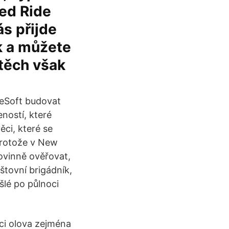
ted Ride
s přijde
k a můžete
 těch však
leSoft budovat
ností, které
ěci, které se
 Protože v New
ovinně ověřovat,
tovní brigádník,
šlé po půlnoci
aci olova zejména