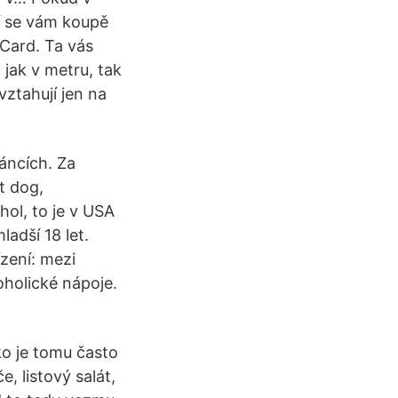
tí se vám koupě
oCard. Ta vás
 jak v metru, tak
vztahují jen na
táncích. Za
t dog,
ol, to je v USA
adší 18 let.
zení: mezi
oholické nápoje.
ko je tomu často
, listový salát,