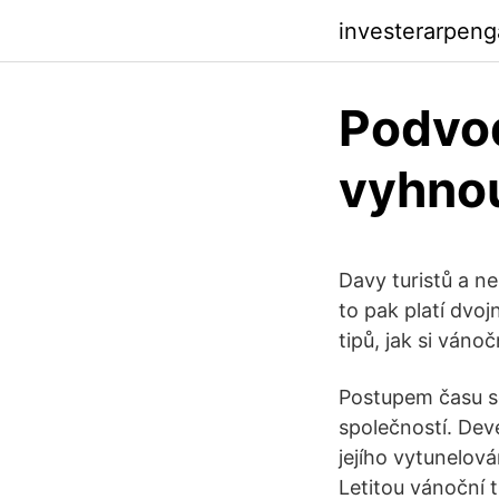
investerarpen
Podvod
vyhno
Davy turistů a n
to pak platí dvo
tipů, jak si váno
Postupem času se
společností. Dev
jejího vytunelová
Letitou vánoční 