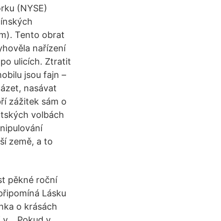
orku (NYSE)
čínských
m). Tento obrat
yhověla nařízení
o ulicích. Ztratit
bilu jsou fajn –
házet, nasávat
ří zážitek sám o
ntských volbách
anipulování
ší země, a to
st pěkné roční
připomíná Lásku
ínka o krásách
 i v… Pokud v