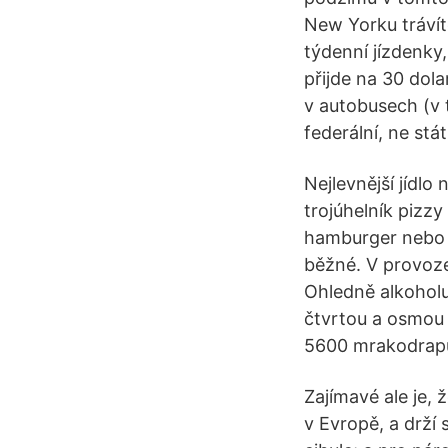
New Yorku trávít
týdenní jízdenky
přijde na 30 dola
v autobusech (v 
federální, ne stát
Nejlevnější jídlo
trojúhelník pizzy
hamburger nebo č
běžné. V provoze
Ohledně alkoholu
čtvrtou a osmou 
5600 mrakodrapů,
Zajímavé ale je,
v Evropě, a drží