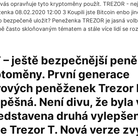
ý vás opravňuje tyto kryptoměny použít. TREZOR - ne
enka 08.02.2020 12:00 3 Koupili jste Bitcoin enbo ji
to bezpečeně uložit? Peneženka TREZOR je jasná vol
bě často skloňovaným tématem a stále více lidí se roz
T – ještě bezpečnější pen
ptoměny. První generace
ových peněženek Trezor 
pěšná. Není divu, že byla 
edstavena druhá vylepše
 Trezor T. Nová verze zv