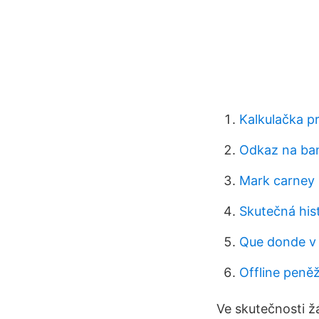
Kalkulačka p
Odkaz na ban
Mark carney 
Skutečná his
Que donde v 
Offline peně
Ve skutečnosti žá