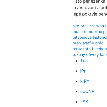
Tato peněženka s
investování a po
lépe pokryje pe
ako previesť won t
monero mobilne p
bitcoinová histori
prehliadať v práci
teraz toto faceboo
tokeny dôvery kapi
Ten
jPp
kIRY
ubUNP
zSX