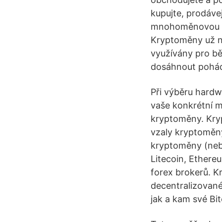
kupujte, prodáve
mnohoměnovou k
Kryptoměny už ne
využívány pro bě
dosáhnout pohá
Při výběru hardw
vaše konkrétní mi
kryptoměny. Kryp
vzaly kryptoměny
kryptoměny (nebol
Litecoin, Ethere
forex brokerů. 
decentralizované
jak a kam své Bit