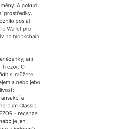
toměny. A pokud
í prostředky,
žnilo poslat
ro Wallet pro
iv na blockchain,
peněženky, ani
 Trezor. O
ídit si můžete
ejem a nebo jeho
ivost:
ransakcí a
thereum Classic,
REZOR - recenze
ebo je jen
hno v jednom“: