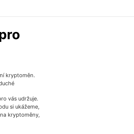
pro
ní kryptoměn.
oduché
pro vás udržuje.
vodu si ukážeme,
y na kryptoměny,