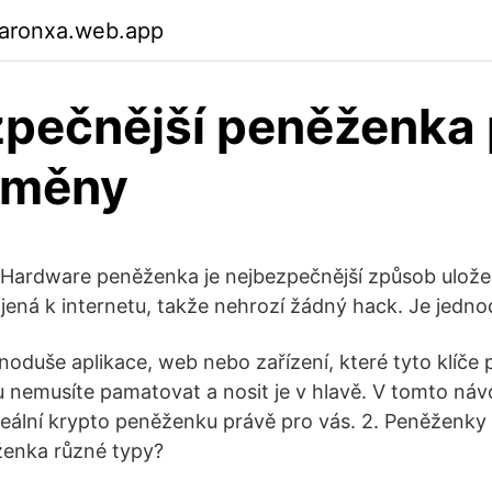
garonxa.web.app
pečnější peněženka 
oměny
 Hardware peněženka je nejbezpečnější způsob ulože
jená k internetu, takže nehrozí žádný hack. Je jedn
oduše aplikace, web nebo zařízení, které tyto klíče 
mu nemusíte pamatovat a nosit je v hlavě. V tomto ná
 ideální krypto peněženku právě pro vás. 2. Peněženk
ženka různé typy?