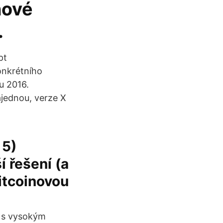
nové
…
pt
onkrétního
u 2016.
jednou, verze X
 5)
 řešení (a
bitcoinovou
a s vysokým