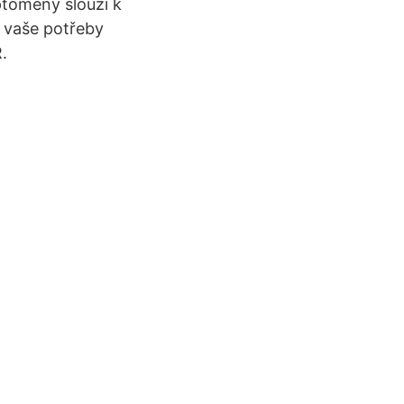
ptoměny slouží k
, vaše potřeby
.