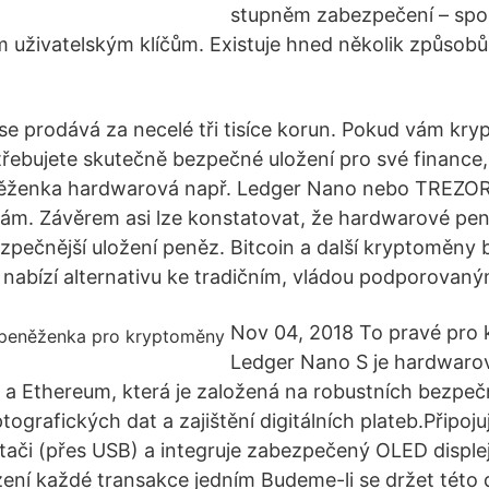
stupněm zabezpečení – spo
m uživatelským klíčům. Existuje hned několik způsobů
e prodává za necelé tři tisíce korun. Pokud vám kry
třebujete skutečně bezpečné uložení pro své finance
něženka hardwarová např. Ledger Nano nebo TREZOR
ám. Závěrem asi lze konstatovat, že hardwarové pe
ezpečnější uložení peněz. Bitcoin a další kryptoměny 
 nabízí alternativu ke tradičním, vládou podporova
Nov 04, 2018 To pravé pro
Ledger Nano S je hardwaro
n a Ethereum, která je založená na robustních bezpeč
tografických dat a zajištění digitálních plateb.Připoju
tači (přes USB) a integruje zabezpečený OLED disple
zení každé transakce jedním Budeme-li se držet této 