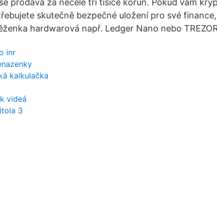
e prodává za necelé tři tisíce korun. Pokud vám kry
třebujete skutečně bezpečné uložení pro své finance
něženka hardwarová např. Ledger Nano nebo TREZOR
o inr
enazenky
cká kalkulačka
k videá
tola 3