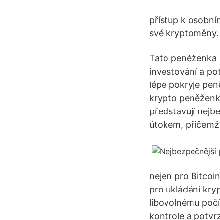
přístup k osobní
své kryptoměny.
Tato peněženka s
investování a po
lépe pokryje pe
krypto peněženk
představují nejb
útokem, přičemž
nejen pro Bitcoi
pro ukládání kryp
libovolnému počí
kontrole a potvr