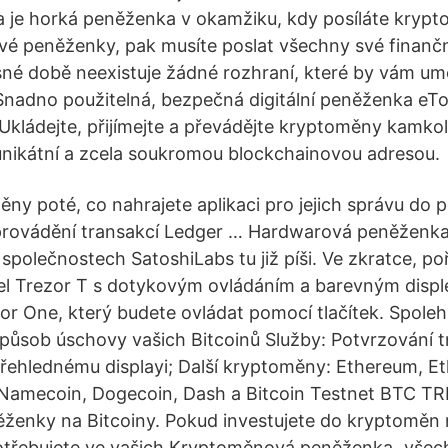
 je horká peněženka v okamžiku, kdy posíláte kryp
vé peněženky, pak musíte poslat všechny své finančn
né době neexistuje žádné rozhraní, které by vám umo
Snadno použitelná, bezpečná digitální peněženka eTo
Ukládejte, přijímejte a převádějte kryptoměny kamkol
unikátní a zcela soukromou blockchainovou adresou.
ny poté, co nahrajete aplikaci pro jejich správu do 
 provádění transakcí Ledger … Hardwarová peněženka
polečnostech SatoshiLabs tu již píši. Ve zkratce, poř
el Trezor T s dotykovým ovládáním a barevným displ
r One, který budete ovládat pomocí tlačítek. Spolehl
působ úschovy vašich Bitcoinů Služby: Potvrzování t
přehlednému displayi; Další kryptoměny: Ethereum, E
, Namecoin, Dogecoin, Dash a Bitcoin Testnet BTC T
enky na Bitcoiny. Pokud investujete do kryptoměn n
otřebujete ve vašich Kryptoměnová peněženka „všec