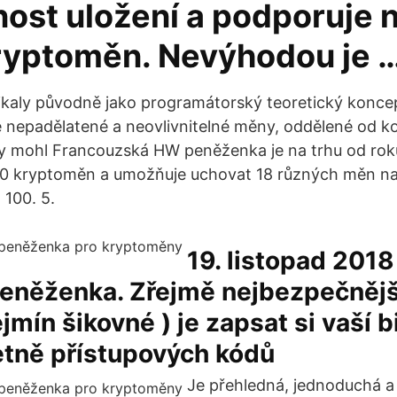
ost uložení a podporuje 
ryptoměn. Nevýhodou je 
kaly původně jako programátorský teoretický konce
 nepadělatené a neovlivnitelné měny, oddělené od k
by mohl Francouzská HW peněženka je na trhu od rok
00 kryptoměn a umožňuje uchovat 18 různých měn na
 100. 5.
19. listopad 2018
eněženka. Zřejmě nejbezpečnější
jmín šikovné ) je zapsat si vaší 
etně přístupových kódů
Je přehledná, jednoduchá 