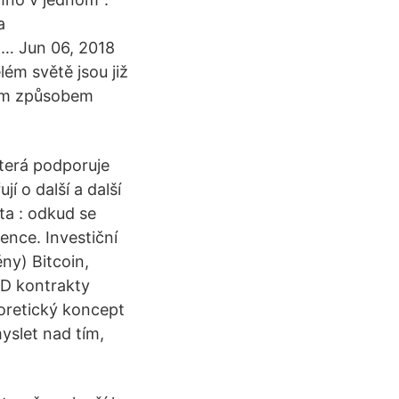
a
… Jun 06, 2018
ém světě jsou již
ným způsobem
která podporuje
í o další a další
ta : odkud se
ence. Investiční
ny) Bitcoin,
FD kontrakty
oretický koncept
yslet nad tím,