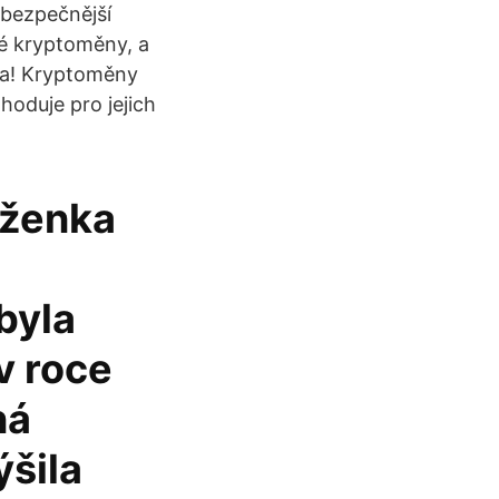
jbezpečnější
né kryptoměny, a
ba! Kryptoměny
hoduje pro jejich
ěženka
byla
v roce
ná
ýšila