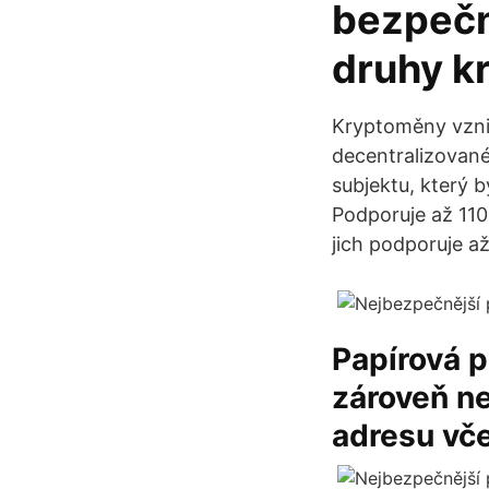
bezpečn
druhy k
Kryptoměny vzni
decentralizované
subjektu, který 
Podporuje až 11
jich podporuje až
Papírová p
zároveň ne
adresu vč