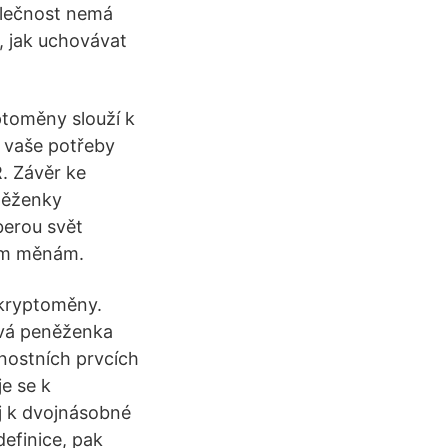
lečnost nemá
, jak uchovávat
ptoměny slouží k
, vaše potřeby
. Závěr ke
něženky
berou svět
ným měnám.
 kryptoměny.
vá peněženka
nostních prvcích
je se k
j k dvojnásobné
definice, pak