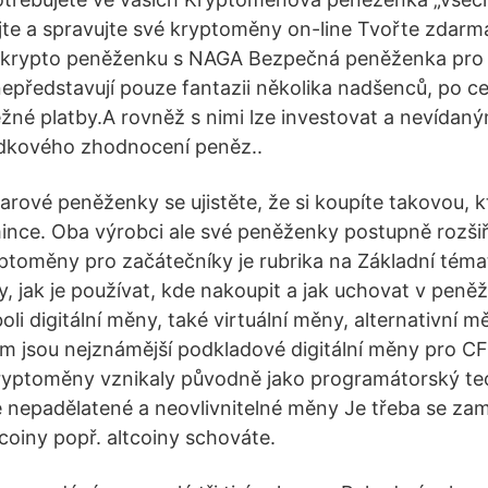
jte a spravujte své kryptoměny on-line Tvořte zdarm
rypto peněženku s NAGA Bezpečná peněženka pro 
představují pouze fantazii několika nadšenců, po cel
žné platby.A rovněž s nimi lze investovat a nevída
dkového zhodnocení peněz..
arové peněženky se ujistěte, že si koupíte takovou, 
nce. Oba výrobci ale své peněženky postupně rozšiřuj
toměny pro začátečníky je rubrika na Základní téma
, jak je používat, kde nakoupit a jak uchovat v peněž
i digitální měny, také virtuální měny, alternativní mě
um jsou nejznámější podkladové digitální měny pro C
Kryptoměny vznikaly původně jako programátorský te
 nepadělatené a neovlivnitelné měny Je třeba se zam
coiny popř. altcoiny schováte.