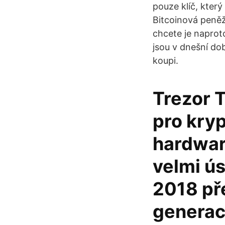
pouze klíč, kter
Bitcoinová peněž
chcete je napro
jsou v dnešní do
koupi.
Trezor 
pro kry
hardwar
velmi ús
2018 př
generace