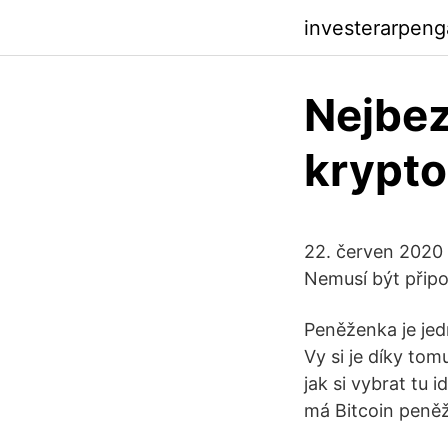
investerarpen
Nejbez
krypt
22. červen 2020
Nemusí být připo
Peněženka je jedn
Vy si je díky to
jak si vybrat tu
má Bitcoin peně