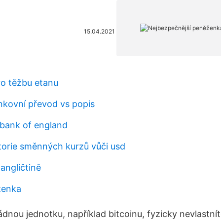
15.04.2021
ro těžbu etanu
kovní převod vs popis
bank of england
torie směnných kurzů vůči usd
angličtině
ženka
dnou jednotku, například bitcoinu, fyzicky nevlastnít