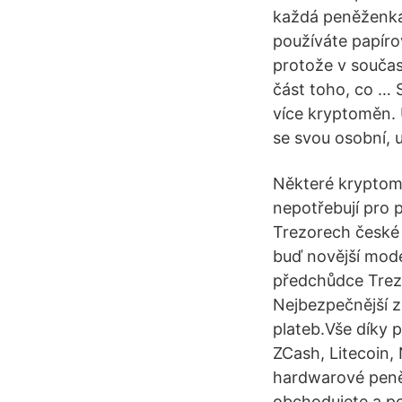
každá peněženka
používáte papíro
protože v součas
část toho, co … 
více kryptoměn. 
se svou osobní, 
Některé kryptomě
nepotřebují pro
Trezorech české s
buď novější mod
předchůdce Trezo
Nejbezpečnější z
plateb.Vše díky 
ZCash, Litecoin
hardwarové peněž
obchodujete a p