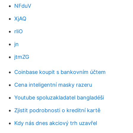
NFduV
XjAQ
rliO
jn
jtmZG
Coinbase koupit s bankovním účtem
Cena inteligentní masky razeru
Youtube spoluzakladatel bangladéši
Zjistit podrobnosti o kreditní kartě
Kdy nás dnes akciový trh uzavřel