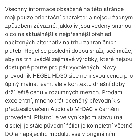
Všechny informace obsažené na této stránce
mají pouze orientační charakter a nejsou žádným
způsobem závazné, jakkoliv jsou vedeny snahou
o co nejaktuálnější a nejpřesnější přehled
nabízených alternativ na trhu zahraničních
plateb. Hegel se poslední dobou snaží, seč může,
aby na trh uváděl zajímavé výrobky, které nejsou
dostupné pouze pro pár vyvolených. Nový
převodník HEGEL HD30 sice není svou cenou pro
úplný mainstream, ale v kontextu dnešní doby
drží ještě cenu v rozumných mezích. Prodám
excelentní, mnohokrát oceněný převodník s
předzesilovačem Audiolab M-DAC v černém
provedení. Přístroj je ve vynikajícím stavu (na
displeji je stále původní fólie) je kompletní včetně
DO a napájecího modulu, vše v originálním