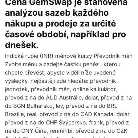
Cena GemSwap je stanovena
analýzou sazeb každého
nákupu a prodeje za určité
časové období, například pro
dnešek.
Indická rupie (INR) měnové kurzy Převodník měn
Zvolte měnu a zadejte částku peněz , kterou
chcete převést, abyste viděli níže uvedené
výsledky. nejčastěji zde hledáte: převodník
jednotek, převodník měn, online kalkulátor,
převod z na do AUD Austrálie, dolar, převod z na
do BGN Bulharsko, lev, převod z na do BRL
Brazílie, real, převod z na do CAD Kanada, dolar,
převod z na do CHF Švýcarsko, frank, převod z
na do CNY Čína, renminbi, převod z na do CZK