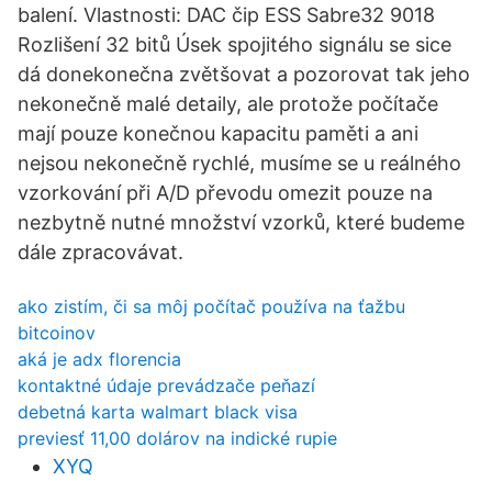
balení. Vlastnosti: DAC čip ESS Sabre32 9018
Rozlišení 32 bitů Úsek spojitého signálu se sice
dá donekonečna zvětšovat a pozorovat tak jeho
nekonečně malé detaily, ale protože počítače
mají pouze konečnou kapacitu paměti a ani
nejsou nekonečně rychlé, musíme se u reálného
vzorkování při A/D převodu omezit pouze na
nezbytně nutné množství vzorků, které budeme
dále zpracovávat.
ako zistím, či sa môj počítač používa na ťažbu
bitcoinov
aká je adx florencia
kontaktné údaje prevádzače peňazí
debetná karta walmart black visa
previesť 11,00 dolárov na indické rupie
XYQ