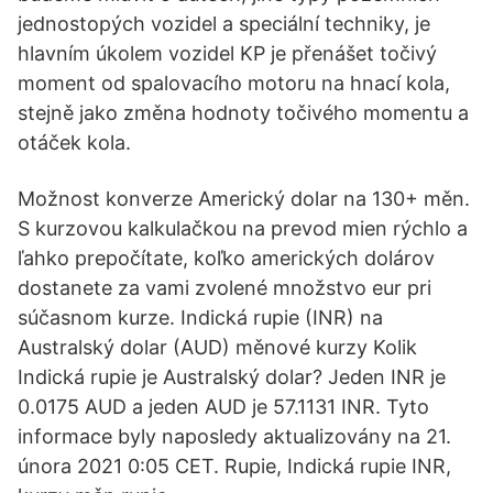
jednostopých vozidel a speciální techniky, je
hlavním úkolem vozidel KP je přenášet točivý
moment od spalovacího motoru na hnací kola,
stejně jako změna hodnoty točivého momentu a
otáček kola.
Možnost konverze Americký dolar na 130+ měn.
S kurzovou kalkulačkou na prevod mien rýchlo a
ľahko prepočítate, koľko amerických dolárov
dostanete za vami zvolené množstvo eur pri
súčasnom kurze. Indická rupie (INR) na
Australský dolar (AUD) měnové kurzy Kolik
Indická rupie je Australský dolar? Jeden INR je
0.0175 AUD a jeden AUD je 57.1131 INR. Tyto
informace byly naposledy aktualizovány na 21.
února 2021 0:05 CET. Rupie, Indická rupie INR,