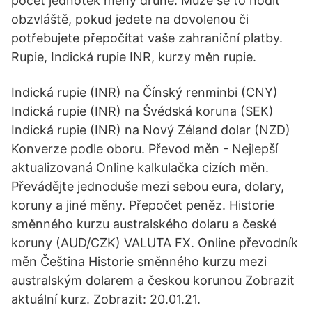
počet jednotek měny druhé. Může se to hodit
obzvláště, pokud jedete na dovolenou či
potřebujete přepočítat vaše zahraniční platby.
Rupie, Indická rupie INR, kurzy měn rupie.
Indická rupie (INR) na Čínský renminbi (CNY)
Indická rupie (INR) na Švédská koruna (SEK)
Indická rupie (INR) na Nový Zéland dolar (NZD)
Konverze podle oboru. Převod měn - Nejlepší
aktualizovaná Online kalkulačka cizích měn.
Převádějte jednoduše mezi sebou eura, dolary,
koruny a jiné měny. Přepočet peněz. Historie
směnného kurzu australského dolaru a české
koruny (AUD/CZK) VALUTA FX. Online převodník
měn Čeština Historie směnného kurzu mezi
australským dolarem a českou korunou Zobrazit
aktuální kurz. Zobrazit: 20.01.21.