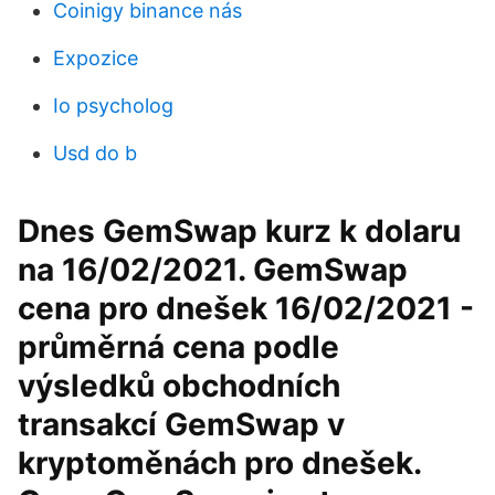
Coinigy binance nás
Expozice
Io psycholog
Usd do b
Dnes GemSwap kurz k dolaru
na 16/02/2021. GemSwap
cena pro dnešek 16/02/2021 -
průměrná cena podle
výsledků obchodních
transakcí GemSwap v
kryptoměnách pro dnešek.