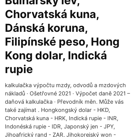
Bulharský lev,
Chorvatská kuna,
Dánská koruna,
Filipínské peso, Hong
Kong dolar, Indická
rupie
kalkulačka výpočtu mzdy, odvodů a mzdových
nákladů · Ošetřovné 2021 · Výpočet daně 2021 –
daňová kalkulačka · Převodník měn. Může vás
také zajímat . Hongkongský dolar - HKD,
Chorvatská kuna - HRK, Indická rupie - INR,
Indonéská rupie - IDR, Japonský jen - JPY,
Jihoafrický rand - ZAR, Jihokorejský won -