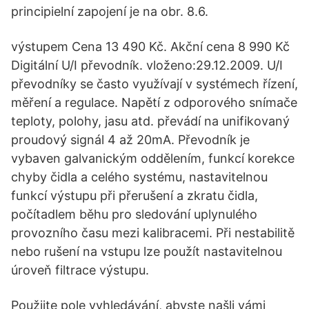
principielní zapojení je na obr. 8.6.
výstupem Cena 13 490 Kč. Akční cena 8 990 Kč
Digitální U/I převodník. vloženo:29.12.2009. U/I
převodníky se často využívají v systémech řízení,
měření a regulace. Napětí z odporového snímače
teploty, polohy, jasu atd. převádí na unifikovaný
proudový signál 4 až 20mA. Převodník je
vybaven galvanickým oddělením, funkcí korekce
chyby čidla a celého systému, nastavitelnou
funkcí výstupu při přerušení a zkratu čidla,
počítadlem běhu pro sledování uplynulého
provozního času mezi kalibracemi. Při nestabilitě
nebo rušení na vstupu lze použít nastavitelnou
úroveň filtrace výstupu.
Použijte pole vyhledávání, abyste našli vámi