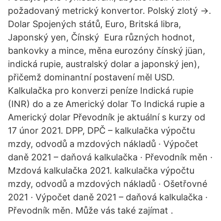
požadovaný metrický konvertor. Polský zlotý →.
Dolar Spojených států, Euro, Britská libra,
Japonský yen, Čínský Eura různých hodnot,
bankovky a mince, měna eurozóny čínský jüan,
indická rupie, australský dolar a japonský jen),
přičemž dominantní postavení měl USD.
Kalkulačka pro konverzi peníze Indická rupie
(INR) do a ze Americký dolar To Indická rupie a
Americký dolar Převodník je aktuální s kurzy od
17 únor 2021. DPP, DPČ – kalkulačka výpočtu
mzdy, odvodů a mzdových nákladů · Výpočet
daně 2021 – daňová kalkulačka · Převodník měn ·
Mzdová kalkulačka 2021. kalkulačka výpočtu
mzdy, odvodů a mzdových nákladů · Ošetřovné
2021 · Výpočet daně 2021 – daňová kalkulačka ·
Převodník měn. Může vás také zajímat .