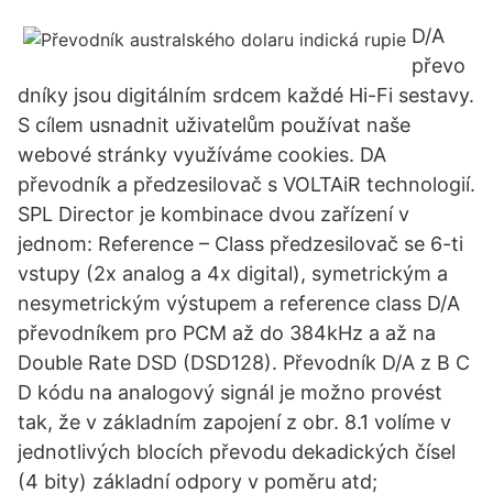
D/A
převo
dníky jsou digitálním srdcem každé Hi-Fi sestavy.
S cílem usnadnit uživatelům používat naše
webové stránky využíváme cookies. DA
převodník a předzesilovač s VOLTAiR technologií.
SPL Director je kombinace dvou zařízení v
jednom: Reference – Class předzesilovač se 6-ti
vstupy (2x analog a 4x digital), symetrickým a
nesymetrickým výstupem a reference class D/A
převodníkem pro PCM až do 384kHz a až na
Double Rate DSD (DSD128). Převodník D/A z B C
D kódu na analogový signál je možno provést
tak, že v základním zapojení z obr. 8.1 volíme v
jednotlivých blocích převodu dekadických čísel
(4 bity) základní odpory v poměru atd;