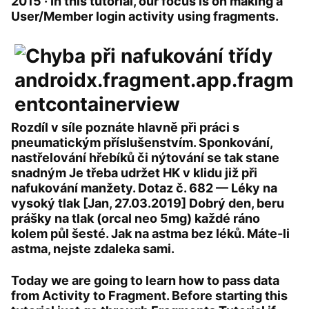
2015 · In this tutorial, our focus is on making a
User/Member login activity using fragments.
Rozdíl v síle poznáte hlavně při práci s
pneumatickým příslušenstvím. Sponkování,
nastřelování hřebíků či nýtování se tak stane
snadným Je třeba udržet HK v klidu již při
nafukování manžety. Dotaz č. 682 — Léky na
vysoký tlak [Jan, 27.03.2019] Dobrý den, beru
prášky na tlak (orcal neo 5mg) každé ráno
kolem půl šesté. Jak na astma bez léků. Máte-li
astma, nejste zdaleka sami.
Today we are going to learn how to pass data
from Activity to Fragment. Before starting this