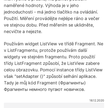
naměřené hodnoty. Výhoda je v jeho
jednoduchosti - má jedno tlačítko na ovládání.
Použití. Měření provádějte nejlépe ráno a večer
ve stejnou dobu. Před měřením se uklidněte,
necvičte a nejezte.
Používám widget ListView ve třídě Fragment. Ne
v ListFragmentu, protože používám další
widgety ve stejném fragmentu. Proto použití
třídy ListFragment způsobí, že ListView zabere
celou obrazovku. Pomocí instance třídy ListView
však "setAdapter ()" způsobí selhání aplikace.
Tady je můj kód Fragment (Фрагменты)
Фрагменты немного пугают новичков.
18.12.2020