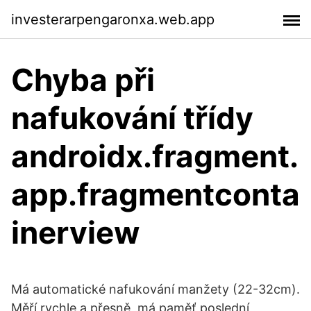
investerarpengaronxa.web.app
Chyba při
nafukování třídy
androidx.fragment.
app.fragmentconta
inerview
Má automatické nafukování manžety (22-32cm).
Měří rychle a přesně, má paměť poslední