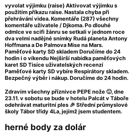
vyvolat výjimku (raise) Aktivovat výjimku s
použitím příkazu raise. Nastala chyba při
přehrávání videa. Komentáře (287) všechny
komentáře uživatele / Djkoma. Po dlouhé
odmlce ve scifi žánru se setkali v jednom roce
dva velmi nadějné snímky Rudá planeta Antony
Hoffmana a De Palmova Mise na Mars.
Paměťové karty SD skladem Doručíme do 24
hodin i o víkendu Nejširší nabídka paměťových
karet SD Tisíce uživatelských recenzí
Paměťové karty SD vybíre Respirátory skladem.
Bezpečný výběr i nákup. Doručíme do 24 hodin.
Zdravím všechny příznivce PEPE nože 🙂, dne
23.11. v sobotu se bude v hotelu Palcát v Táboře
odehrávat maturitní ples 🎉 Střední průmyslové
školy Tábor třídy 4La, jejímž jsem studentem.
herné body za dolár