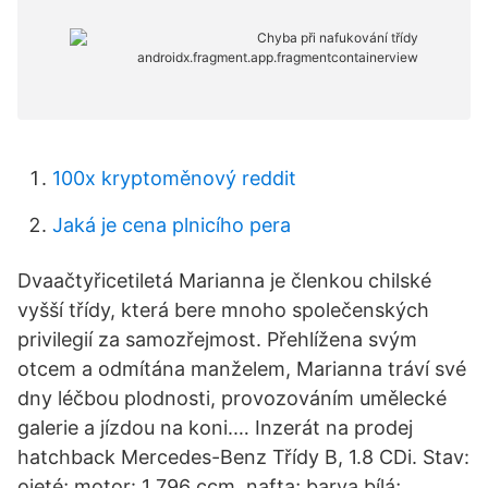
100x kryptoměnový reddit
Jaká je cena plnicího pera
Dvaačtyřicetiletá Marianna je členkou chilské
vyšší třídy, která bere mnoho společenských
privilegií za samozřejmost. Přehlížena svým
otcem a odmítána manželem, Marianna tráví své
dny léčbou plodnosti, provozováním umělecké
galerie a jízdou na koni.… Inzerát na prodej
hatchback Mercedes-Benz Třídy B, 1.8 CDi. Stav:
ojeté; motor: 1 796 ccm, nafta; barva bílá;