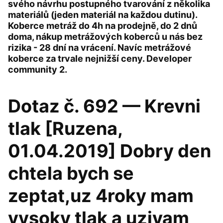
svého návrhu postupného tvarování z několika
materiálů (jeden materiál na každou dutinu).
Koberce metráž do 4h na prodejně, do 2 dnů
doma, nákup metrážových koberců u nás bez
rizika - 28 dní na vrácení. Navíc metrážové
koberce za trvale nejnižší ceny. Developer
community 2.
Dotaz č. 692 — Krevni
tlak [Ruzena,
01.04.2019] Dobry den
chtela bych se
zeptat,uz 4roky mam
vysoky tlak a uzivam