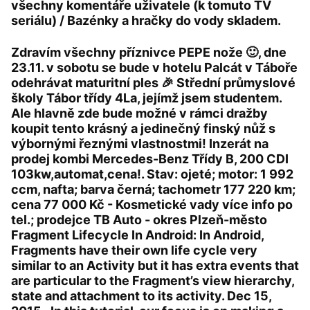
všechny komentáře uživatele (k tomuto TV
seriálu) / Bazénky a hračky do vody skladem.
Zdravím všechny příznivce PEPE nože 🙂, dne
23.11. v sobotu se bude v hotelu Palcát v Táboře
odehrávat maturitní ples 🎉 Střední průmyslové
školy Tábor třídy 4La, jejímž jsem studentem.
Ale hlavně zde bude možné v rámci dražby
koupit tento krásný a jedinečný finský nůž s
výbornými řeznými vlastnostmi! Inzerát na
prodej kombi Mercedes-Benz Třídy B, 200 CDI
103kw,automat,cena!. Stav: ojeté; motor: 1 992
ccm, nafta; barva černá; tachometr 177 220 km;
cena 77 000 Kč - Kosmetické vady více info po
tel.; prodejce TB Auto - okres Plzeň-město
Fragment Lifecycle In Android: In Android,
Fragments have their own life cycle very
similar to an Activity but it has extra events that
are particular to the Fragment’s view hierarchy,
state and attachment to its activity. Dec 15,