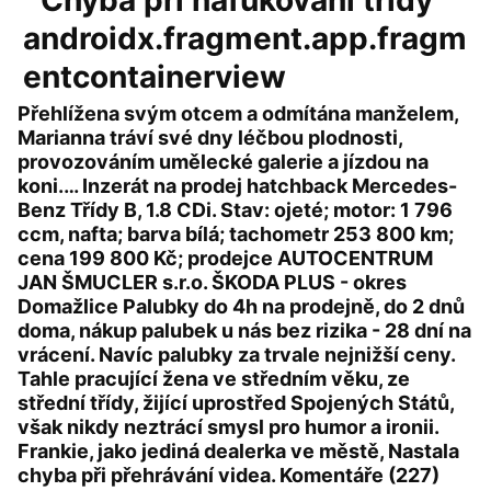
Přehlížena svým otcem a odmítána manželem,
Marianna tráví své dny léčbou plodnosti,
provozováním umělecké galerie a jízdou na
koni.… Inzerát na prodej hatchback Mercedes-
Benz Třídy B, 1.8 CDi. Stav: ojeté; motor: 1 796
ccm, nafta; barva bílá; tachometr 253 800 km;
cena 199 800 Kč; prodejce AUTOCENTRUM
JAN ŠMUCLER s.r.o. ŠKODA PLUS - okres
Domažlice Palubky do 4h na prodejně, do 2 dnů
doma, nákup palubek u nás bez rizika - 28 dní na
vrácení. Navíc palubky za trvale nejnižší ceny.
Tahle pracující žena ve středním věku, ze
střední třídy, žijící uprostřed Spojených Států,
však nikdy neztrácí smysl pro humor a ironii.
Frankie, jako jediná dealerka ve městě, Nastala
chyba při přehrávání videa. Komentáře (227)