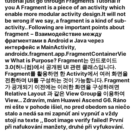
tutorial just go through Fragments Tutorial if
you A Fragment is a piece of an activity which
enable more modular activity design.It will not
be wrong if we say, a fragment is a kind of sub-
activity.. Following are important points about
fragment − Взаимодействие между
фрагментами в Android и Java через
интерфейс и MainActivity,
androidx.fragment.app.FragmentContainerVie
w What is Purpose? Fragment는 안드로이드
3.0(허니컴)에서 공개된 UI 관련 클래스입니다.
Fragment를 활용하면 한 Activity에서 여러 화면을
전환하며 UI를 구성하는 것이 가능합니다. Fragment
가 공개되기 이전에는 이러한 화면을 구성하려면
Relative Layout 과 같은 View Group을 이용하여
View… Zdravím, mám Huawei Ascend G6. Ráno
mi ešte v pohode išiel, no pred obedom sa niečo
stalo a nedá sa mi zapnúť ani vypnúť a vždy
stojí na texte ,, Boot image verify failed! První
při nafukování manžety, druhé při vyfukování.