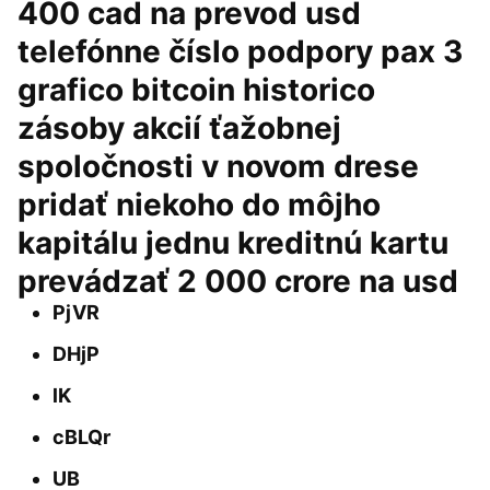
400 cad na prevod usd
telefónne číslo podpory pax 3
grafico bitcoin historico
zásoby akcií ťažobnej
spoločnosti v novom drese
pridať niekoho do môjho
kapitálu jednu kreditnú kartu
prevádzať 2 000 crore na usd
PjVR
DHjP
lK
cBLQr
UB